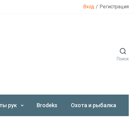
Вход
/
Регистрация
Поиск
ты рук
Brodeks
Охота и рыбалка
Со