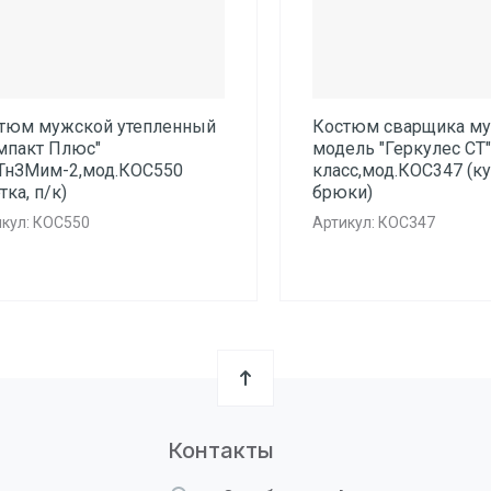
тюм мужской утепленный
Костюм сварщика м
мпакт Плюс"
модель "Геркулес СТ"
.ТнЗМим-2,мод.КОС550
класс,мод.КОС347 (ку
тка, п/к)
брюки)
кул:
КОС550
Артикул:
КОС347
Контакты