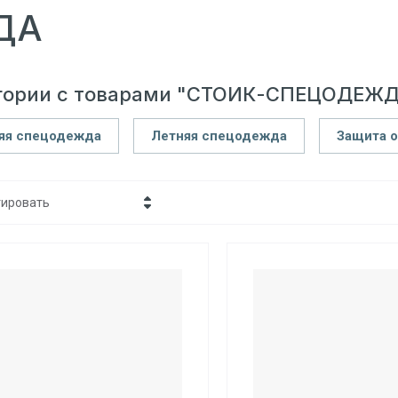
ДА
гории с товарами "СТОИК-СПЕЦОДЕЖД
яя спецодежда
Летняя спецодежда
Защита 
тировать
Цена - убывание
Цена - возрастание
Название - Я-А
Название - А-Я