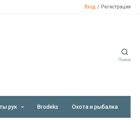
Вход
/
Регистрация
Поиск
ты рук
Brodeks
Охота и рыбалка
Со