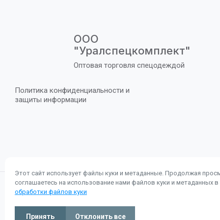
ООО
"Уралспецкомплект"
Оптовая торговля спецодеждой
Политика конфиденциальности и
защиты информации
Этот сайт использует файлы куки и метаданные. Продолжая просм
соглашаетесь на использование нами файлов куки и метаданных в
2025 - 2026 ООО "Уралспецкомплект"
обработки файлов куки
ИНН: 5612062115
ОГРН:1075658007480
Принять
Отклонить все
Политика конфиденциальности